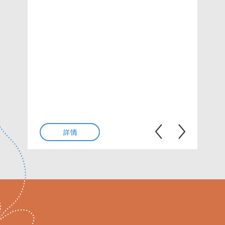
202
匹
與科
運動
機械
推動
及超
新興
而於
毛球
AI
手，
詳情
一個體