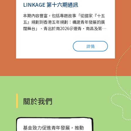
LINKAGE 第十六期通訊
本期內容豐富，包括專題故事「從國家『十五
五』規劃到香港五年規劃：構建青年發展的廣
闊舞台」、青出於南2026＠連青‧南昌及第六
屆「創明天奬學金」頒授儀式等...
詳情
關於我們
基金致力促進青年發展，推動