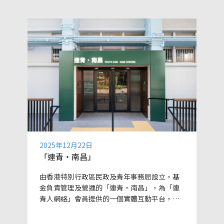
2025年12月22日
「連青・南昌」
由香港特別行政區民政及青年事務局設立，基
金負責管理及營運的「連青・南昌」，為「連
青人網絡」會員提供的一個實體互動平台，作
為《青年發展藍圖》措施的實踐基地.....