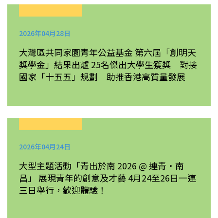
2026年04月28日
大灣區共同家園青年公益基金 第六屆「創明天
獎學金」結果出爐 25名傑出大學生獲獎 對接
國家「十五五」規劃 助推香港高質量發展
2026年04月24日
大型主題活動「青出於南 2026 @ 連青・南
昌」 展現青年的創意及才藝 4月24至26日一連
三日舉行，歡迎體驗！