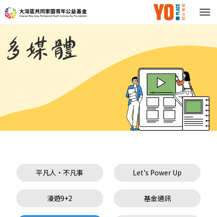
多
媒
體
平凡人・不凡事
Let's Power Up
漫遊9+2
基金通訊