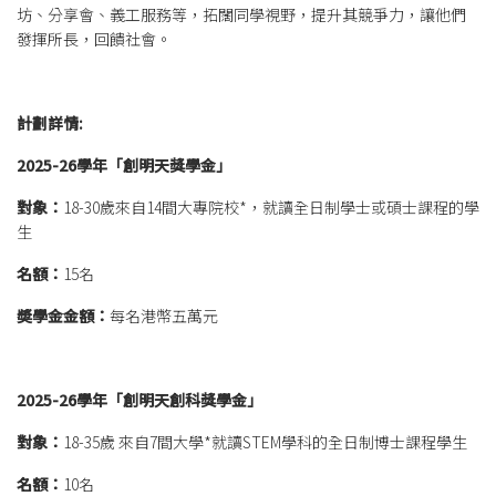
坊、分享會、義工服務等，拓闊同學視野，提升其競爭力，讓他們
發揮所長，回饋社會。
計劃詳情:
2025-26學年「創明天獎學金」
對象：
18-30歲來自14間大專院校*，就讀全日制學士或碩士課程的學
生
名額：
15名
奬學金金額：
每名港幣五萬元
2025-26學年「創明天創科獎學金」
對象：
18-35歲 來自7間大學*就讀STEM學科的全日制博士課程學生
名額：
10名