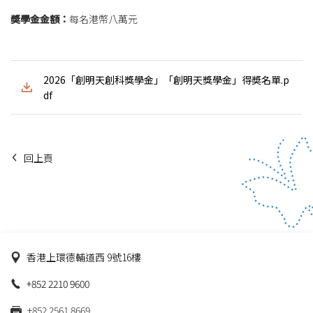
奬學金金額：
每名港幣八萬元
2026「創明天創科獎學金」「創明天獎學金」得奬名單.p
df
回上頁
香港上環德輔道西 9號16樓
+852 2210 9600
+852 2561 8669