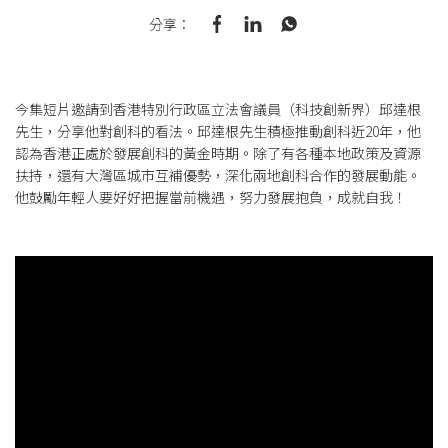
分享：
今集短片邀請到香港特別行政區立法會議員（科技創新界）邱達根
先生，分享他對創科的看法。邱達根先生積極推動創科近20年，他
認為香港正處於發展創科的黃金時期。除了有各種本地政策及資源
扶持，還有大灣區城市互補優勢，深化兩地創科合作的發展動能。
他鼓勵年輕人要好好把握當前機遇，努力發展抱負，成就自我！