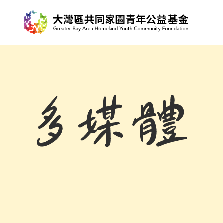
多
媒
體