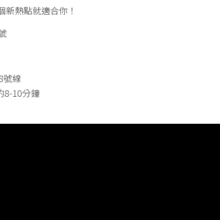
個新熱點就適合你！
號
8號線
8-10分鐘