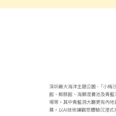
深圳最大海洋主題公園 -「小梅
館、鯨豚館、海獅混養池及青藍
場等，其中青藍洞大廳更有內地
幕，以AI技術讓觀眾體驗沉浸式