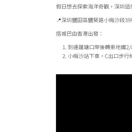
假日想去探索海洋奇觀，深圳這
📍深圳鹽田區鹽葵路小梅沙段39
搭城巴由香港出發：
到達蓮塘口岸後轉乘地鐵2/
小梅沙站下車，C出口步行約