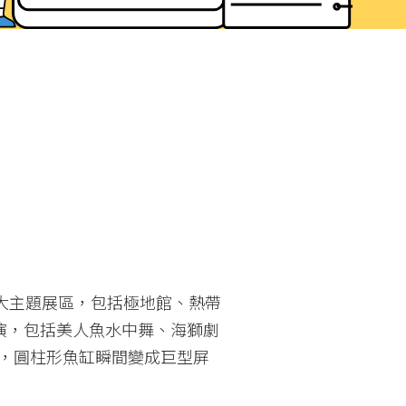
5大主題展區，包括極地館、熱帶
演，包括美人魚水中舞、海獅劇
合，圓柱形魚缸瞬間變成巨型屏