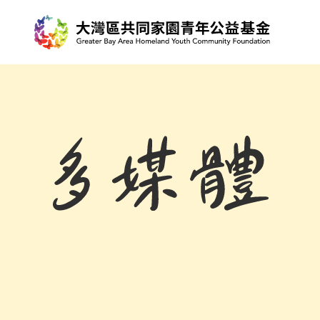
多
媒
體