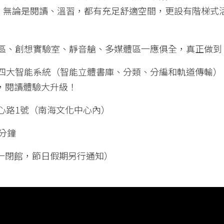
冊，無論是閱讀、溫習，都有充足舒適空間，更設有階梯式
區、創想實驗室、靜音艙、多媒體區一應俱全，真正做到
四大智能系統（智能立體書庫、分類、分編和軌道傳輸）
，閱讀體驗大升級！
心路1號（南海文化中心內）
分鐘
（逢週一閉館，節日假期另行通知）