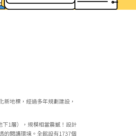
化新地標，經過多年規劃建設，
層＋地下1層），規模相當震撼！設計
的閱讀環境。全館設有1737個