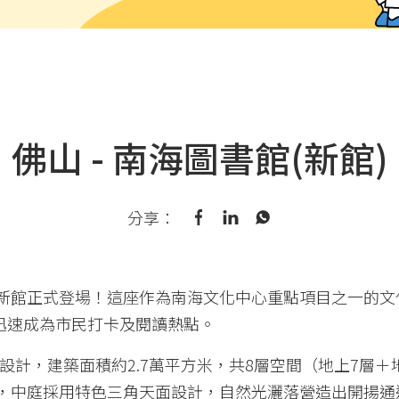
佛山 - 南海圖書館(新館)
分享：
新館正式登場！這座作為南海文化中心重點項目之一的文
，迅速成為市民打卡及閱讀熱點。
ei團隊設計，建築面積約2.7萬平方米，共8層空間（地上7
，中庭採用特色三角天面設計，自然光灑落營造出開揚通透