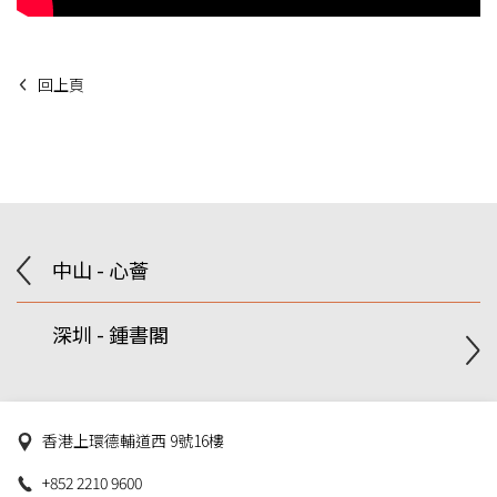
回上頁
中山 - 心薈
深圳 - 鍾書閣
香港上環德輔道西 9號16樓
+852 2210 9600