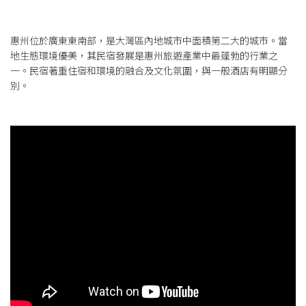
惠州位於廣東東南部，是大灣區內地城市中面積第二大的城市。當
地生態環境優美，其民宿發展是惠州旅遊產業中最蓬勃的行業之
一。民宿著重住宿和環境的融合及文化氛圍，與一般酒店有明顯分
別。