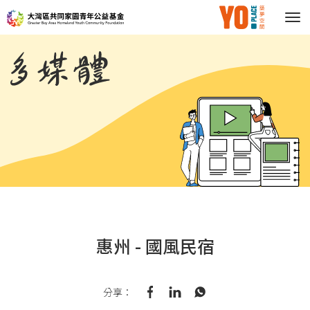
多
媒
體
惠州 - 國風民宿
分享：